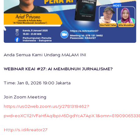
Anda Semua Kami Undang MALAM INI
WEBINAR KEAI #27: AI MEMBUNUH JURNALISME?
Time: Jan 8, 2026 19:00 Jakarta
Join Zoom Meeting
https://us02web.zoom.us/j/2781319462?
pwd=eoXC1l2IVFaHfAqIbpM6DgdYcA7ApX.1&omn=8190906533
Http://s.id/kreator27