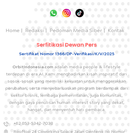
Home
Redaksi
Pedoman Media Siber
Kontak
Serfitikasi Dewan Pers
Sertifikat Nomor 1366/DP-Verifikasi/K/V/2025
OrbitIndonesia.com
adalah media people & lifestyle
terdepan di era AI. Kami menghadirkan kisah inspiratif dari
sosok-sosok yang memiliki kekuatan untuk menggerakkan
perubahan, serta menyebarluaskan program berdampak dari
sektor bisnis, lembaga pemerintahan, juga komunitas,
dengan gaya penulisan human interest story yang dekat,
hangat, dan menyentuh hati pembaca.
+62 853-5342-7038
Rooftop 24 Coworking Space Jalan Genteng Ijo Nomor