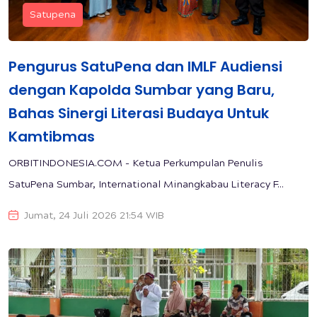
Satupena
Pengurus SatuPena dan IMLF Audiensi
dengan Kapolda Sumbar yang Baru,
Bahas Sinergi Literasi Budaya Untuk
Kamtibmas
ORBITINDONESIA.COM - Ketua Perkumpulan Penulis
SatuPena Sumbar, International Minangkabau Literacy F...
Jumat, 24 Juli 2026 21:54 WIB