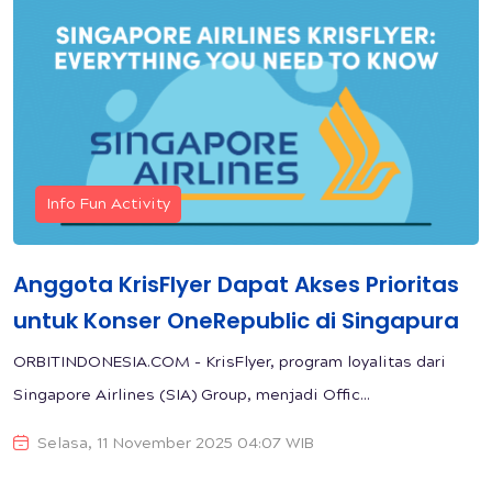
Info Fun Activity
Anggota KrisFlyer Dapat Akses Prioritas
untuk Konser OneRepublic di Singapura
ORBITINDONESIA.COM - KrisFlyer, program loyalitas dari
Singapore Airlines (SIA) Group, menjadi Offic...
Selasa, 11 November 2025 04:07 WIB