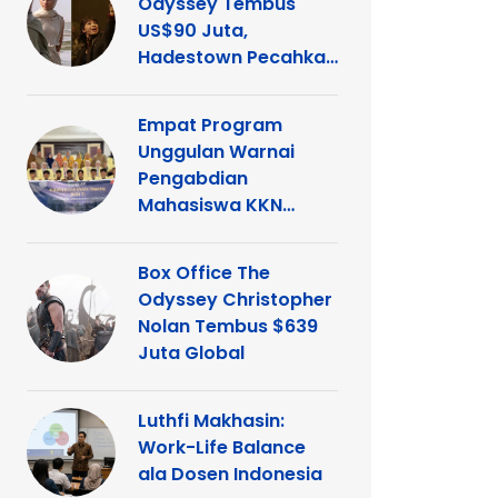
Odyssey Tembus
US$90 Juta,
Hadestown Pecahkan
Rekor
Empat Program
Unggulan Warnai
Pengabdian
Mahasiswa KKN
Tematik UNP di
Kelurahan Ganting
Box Office The
Odyssey Christopher
Nolan Tembus $639
Juta Global
Luthfi Makhasin:
Work-Life Balance
ala Dosen Indonesia