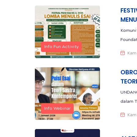
FESTI
MENUL
Komunit
Info Fun Activity
Kami
OBROL
TEOR
UNDANGAN 
Info Webinar
Kami