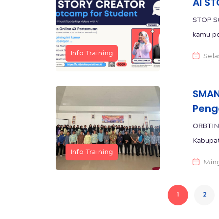
AI S
STOP SC
kamu pel
Info Training
Sela
SMAN
Peng
ORBTIN
Kabupat
Info Training
Ming
1
2