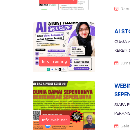
Rabu
AI S
CUMA M
KEREN!S
Info Training
Juma
WEBIN
SEPE
SIAPA 
PERANG
Info Webinar
Sela