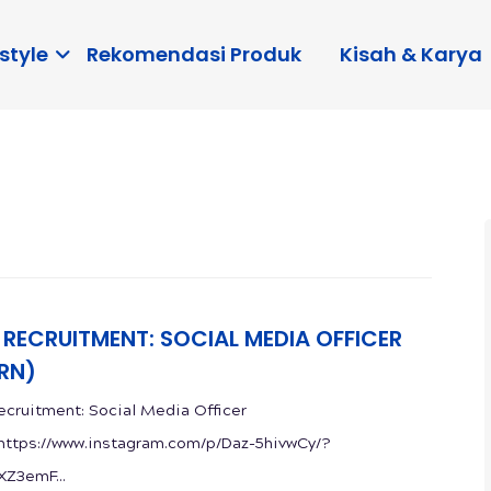
style
Rekomendasi Produk
Kisah & Karya
 RECRUITMENT: SOCIAL MEDIA OFFICER
ERN)
cruitment: Social Media Officer
)https://www.instagram.com/p/Daz-5hivwCy/?
Z3emF...