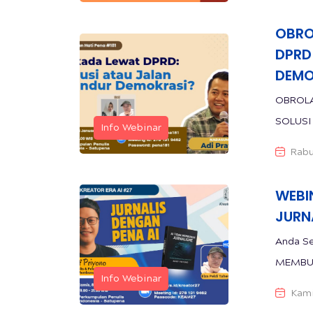
OBRO
DPRD
DEMO
OBROLA
Info Webinar
Rabu
WEBI
JURN
Anda Semua
Info Webinar
Kami