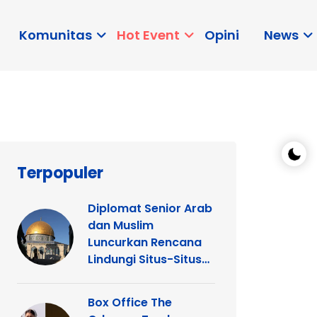
Komunitas
Hot Event
Opini
News
Terpopuler
Diplomat Senior Arab
dan Muslim
Luncurkan Rencana
Lindungi Situs-Situs
Keagamaan Islam
dan Kristen di
Box Office The
Yerusalem