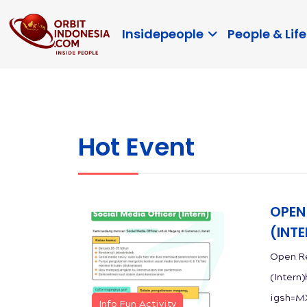
Insidepeople
People & Life
Hot Event
OPEN
(INT
Open Re
(Intern
igsh=MX
Info Fun Activity