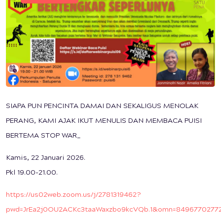
SIAPA PUN PENCINTA DAMAI DAN SEKALIGUS MENOLAK
PERANG, KAMI AJAK IKUT MENULIS DAN MEMBACA PUISI
BERTEMA STOP WAR_
Kamis, 22 Januari 2026.
Pkl 19.00-21.00.
https://us02web.zoom.us/j/2781319462?
pwd=JrEa2j0OU2ACKc3taaWaxzbo9kcVQb.1&omn=8496770277