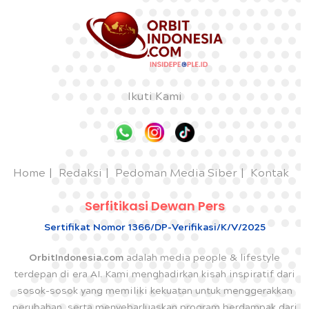
Ikuti Kami
Home
Redaksi
Pedoman Media Siber
Kontak
Serfitikasi Dewan Pers
Sertifikat Nomor 1366/DP-Verifikasi/K/V/2025
OrbitIndonesia.com
adalah media people & lifestyle
terdepan di era AI. Kami menghadirkan kisah inspiratif dari
sosok-sosok yang memiliki kekuatan untuk menggerakkan
perubahan, serta menyebarluaskan program berdampak dari