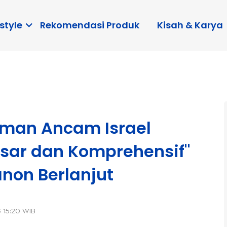
style
Rekomendasi Produk
Kisah & Karya
aman Ancam Israel
sar dan Komprehensif"
anon Berlanjut
 15:20 WIB