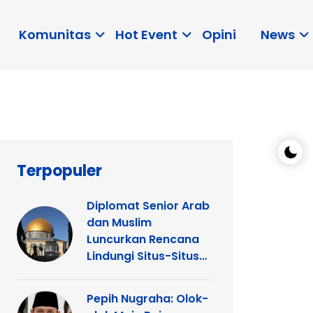
Komunitas
Hot Event
Opini
News
Terpopuler
Diplomat Senior Arab
dan Muslim
Luncurkan Rencana
Lindungi Situs-Situs
Keagamaan Islam
dan Kristen di
Pepih Nugraha: Olok-
Yerusalem