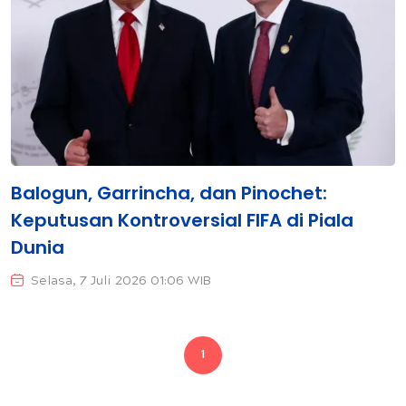
Balogun, Garrincha, dan Pinochet:
Keputusan Kontroversial FIFA di Piala
Dunia
Selasa, 7 Juli 2026 01:06 WIB
1