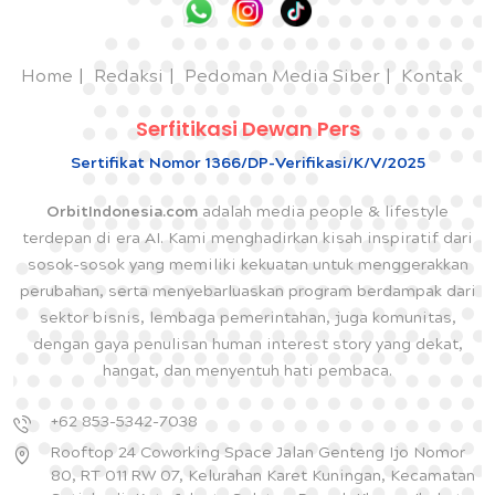
Home
Redaksi
Pedoman Media Siber
Kontak
Serfitikasi Dewan Pers
Sertifikat Nomor 1366/DP-Verifikasi/K/V/2025
OrbitIndonesia.com
adalah media people & lifestyle
terdepan di era AI. Kami menghadirkan kisah inspiratif dari
sosok-sosok yang memiliki kekuatan untuk menggerakkan
perubahan, serta menyebarluaskan program berdampak dari
sektor bisnis, lembaga pemerintahan, juga komunitas,
dengan gaya penulisan human interest story yang dekat,
hangat, dan menyentuh hati pembaca.
+62 853-5342-7038
Rooftop 24 Coworking Space Jalan Genteng Ijo Nomor
80, RT 011 RW 07, Kelurahan Karet Kuningan, Kecamatan