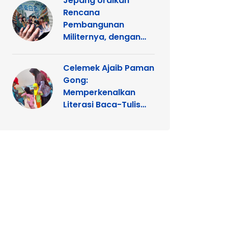
Jepang Uraikan
Rencana
Pembangunan
Militernya, dengan
Alasan Ancaman dari
Tiongkok, Rusia dan
Celemek Ajaib Paman
Korea Utara
Gong:
Memperkenalkan
Literasi Baca-Tulis
Sejak Dini