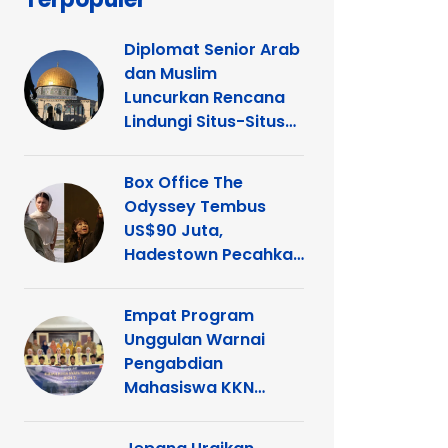
Diplomat Senior Arab
dan Muslim
Luncurkan Rencana
Lindungi Situs-Situs
Keagamaan Islam
dan Kristen di
Box Office The
Yerusalem
Odyssey Tembus
US$90 Juta,
Hadestown Pecahkan
Rekor
Empat Program
Unggulan Warnai
Pengabdian
Mahasiswa KKN
Tematik UNP di
Kelurahan Ganting