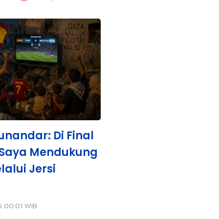
unandar: Di Final
, Saya Mendukung
lalui Jersi
26 00:01 WIB