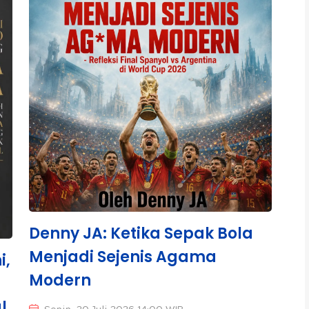
Denny JA: Ketika Sepak Bola
Menjadi Sejenis Agama
i,
Modern
l