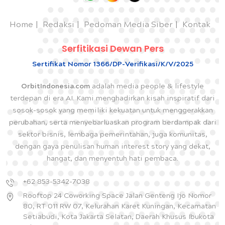
Home
Redaksi
Pedoman Media Siber
Kontak
Serfitikasi Dewan Pers
Sertifikat Nomor 1366/DP-Verifikasi/K/V/2025
OrbitIndonesia.com
adalah media people & lifestyle
terdepan di era AI. Kami menghadirkan kisah inspiratif dari
sosok-sosok yang memiliki kekuatan untuk menggerakkan
perubahan, serta menyebarluaskan program berdampak dari
sektor bisnis, lembaga pemerintahan, juga komunitas,
dengan gaya penulisan human interest story yang dekat,
hangat, dan menyentuh hati pembaca.
+62 853-5342-7038
Rooftop 24 Coworking Space Jalan Genteng Ijo Nomor
80, RT 011 RW 07, Kelurahan Karet Kuningan, Kecamatan
Setiabudi, Kota Jakarta Selatan, Daerah Khusus Ibukota