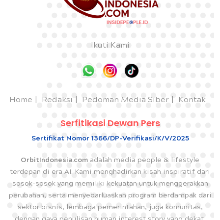
Ikuti Kami
Home
Redaksi
Pedoman Media Siber
Kontak
Serfitikasi Dewan Pers
Sertifikat Nomor 1366/DP-Verifikasi/K/V/2025
OrbitIndonesia.com
adalah media people & lifestyle
terdepan di era AI. Kami menghadirkan kisah inspiratif dari
sosok-sosok yang memiliki kekuatan untuk menggerakkan
perubahan, serta menyebarluaskan program berdampak dari
sektor bisnis, lembaga pemerintahan, juga komunitas,
dengan gaya penulisan human interest story yang dekat,