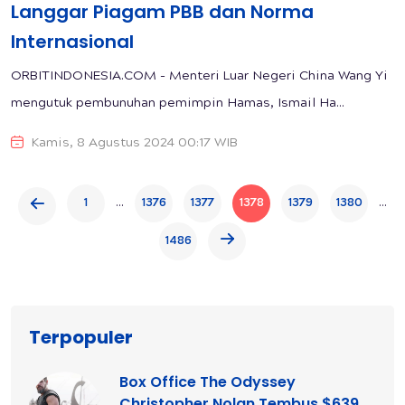
Langgar Piagam PBB dan Norma
Internasional
ORBITINDONESIA.COM - Menteri Luar Negeri China Wang Yi
mengutuk pembunuhan pemimpin Hamas, Ismail Ha...
Kamis, 8 Agustus 2024 00:17 WIB
...
...
1
1376
1377
1378
1379
1380
1486
Terpopuler
Box Office The Odyssey
Christopher Nolan Tembus $639