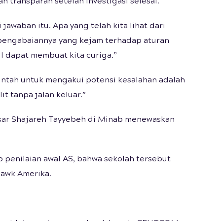
n transparan setelah investigasi selesai.
awaban itu. Apa yang telah kita lihat dari
pengabaiannya yang kejam terhadap aturan
il dapat membuat kita curiga.”
tah untuk mengakui potensi kesalahan adalah
it tanpa jalan keluar.”
asar Shajareh Tayyebeh di Minab menewaskan
penilaian awal AS, bahwa sekolah tersebut
hawk Amerika.