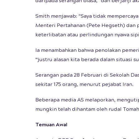
daripada serangan biasa,” dan berjanji aka
Smith menjawab: “Saya tidak mempercayai j
Menteri Pertahanan (Pete Hegseth) dan 
keterlibatan atau perlindungan nyawa sip
Ia menambahkan bahwa penolakan pemerin
“justru alasan kita berada dalam situasi sul
Serangan pada 28 Februari di Sekolah D
sekitar 175 orang, menurut pejabat Iran.
Beberapa media AS melaporkan, mengutip 
mungkin telah dihantam oleh rudal Toma
Temuan Awal