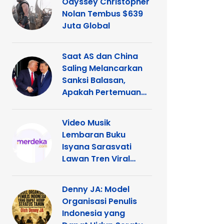
Odyssey Christopher
Nolan Tembus $639
Juta Global
Saat AS dan China
Saling Melancarkan
Sanksi Balasan,
Apakah Pertemuan
Trump dengan Xi
Terancam?
Video Musik
Lembaran Buku
Isyana Sarasvati
Lawan Tren Viral
TikTok
Denny JA: Model
Organisasi Penulis
Indonesia yang