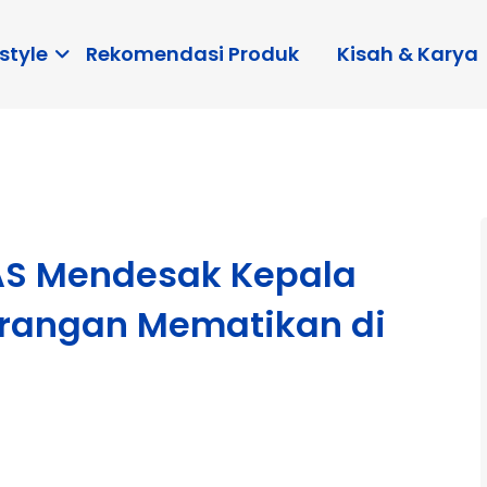
style
Rekomendasi Produk
Kisah & Karya
AS Mendesak Kepala
erangan Mematikan di
B