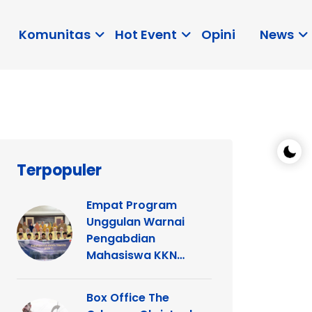
Komunitas
Hot Event
Opini
News
Terpopuler
Empat Program
Unggulan Warnai
Pengabdian
Mahasiswa KKN
Tematik UNP di
Kelurahan Ganting
Box Office The