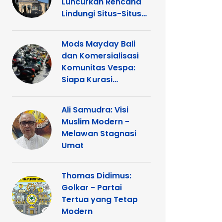
Luncurkan Rencana
Lindungi Situs-Situs
Keagamaan Islam
dan Kristen di
Mods Mayday Bali
Yerusalem
dan Komersialisasi
Komunitas Vespa:
Siapa Kurasi
Panggung
Ali Samudra: Visi
Muslim Modern -
Melawan Stagnasi
Umat
Thomas Didimus:
Golkar - Partai
Tertua yang Tetap
Modern