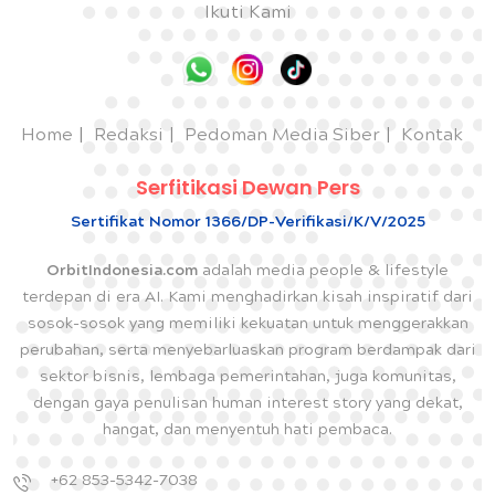
Ikuti Kami
Home
Redaksi
Pedoman Media Siber
Kontak
Serfitikasi Dewan Pers
Sertifikat Nomor 1366/DP-Verifikasi/K/V/2025
OrbitIndonesia.com
adalah media people & lifestyle
terdepan di era AI. Kami menghadirkan kisah inspiratif dari
sosok-sosok yang memiliki kekuatan untuk menggerakkan
perubahan, serta menyebarluaskan program berdampak dari
sektor bisnis, lembaga pemerintahan, juga komunitas,
dengan gaya penulisan human interest story yang dekat,
hangat, dan menyentuh hati pembaca.
+62 853-5342-7038