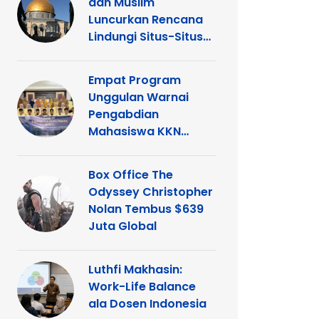
dan Muslim
Luncurkan Rencana
Lindungi Situs-Situs
Keagamaan Islam
dan Kristen di
Empat Program
Yerusalem
Unggulan Warnai
Pengabdian
Mahasiswa KKN
Tematik UNP di
Kelurahan Ganting
Box Office The
Odyssey Christopher
Nolan Tembus $639
Juta Global
Luthfi Makhasin:
Work-Life Balance
ala Dosen Indonesia