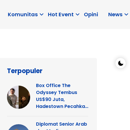
Komunitas
Hot Event
Opini
News
Terpopuler
Box Office The
Odyssey Tembus
US$90 Juta,
Hadestown Pecahkan
Rekor
Diplomat Senior Arab