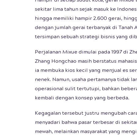
Hampir di setiap sudut kota, gerai Mixue
sekitar lima tahun sejak masuk ke Indone
hingga memiliki hampir 2.600 gerai, hin
dengan jumlah gerai terbanyak di Tanah Ai
tersimpan sebuah strategi bisnis yang di
Perjalanan Mixue dimulai pada 1997 di Zhe
Zhang Hongchao masih berstatus mahasi
ia membuka kios kecil yang menjual es se
nenek. Namun, usaha pertamanya tidak lan
operasional sulit tertutupi, bahkan bebe
kembali dengan konsep yang berbeda.
Kegagalan tersebut justru mengubah cara
menyadari bahwa pasar terbesar di sekit
mewah, melainkan masyarakat yang mengi