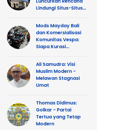
Luncurkan Rencana
Lindungi Situs-Situs
Keagamaan Islam
dan Kristen di
Mods Mayday Bali
Yerusalem
dan Komersialisasi
Komunitas Vespa:
Siapa Kurasi
Panggung
Ali Samudra: Visi
Muslim Modern -
Melawan Stagnasi
Umat
Thomas Didimus:
Golkar - Partai
Tertua yang Tetap
Modern