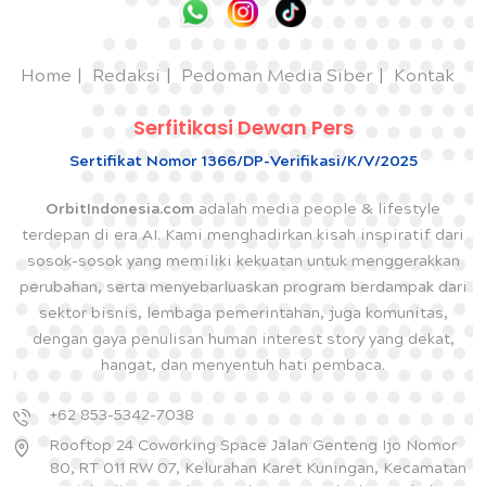
Home
Redaksi
Pedoman Media Siber
Kontak
Serfitikasi Dewan Pers
Sertifikat Nomor 1366/DP-Verifikasi/K/V/2025
OrbitIndonesia.com
adalah media people & lifestyle
terdepan di era AI. Kami menghadirkan kisah inspiratif dari
sosok-sosok yang memiliki kekuatan untuk menggerakkan
perubahan, serta menyebarluaskan program berdampak dari
sektor bisnis, lembaga pemerintahan, juga komunitas,
dengan gaya penulisan human interest story yang dekat,
hangat, dan menyentuh hati pembaca.
+62 853-5342-7038
Rooftop 24 Coworking Space Jalan Genteng Ijo Nomor
80, RT 011 RW 07, Kelurahan Karet Kuningan, Kecamatan