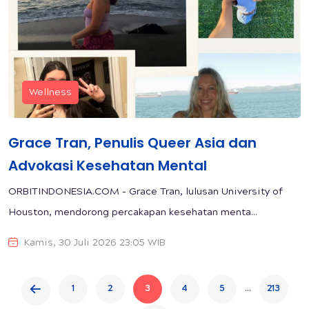
Wellness
Grace Tran, Penulis Queer Asia dan
Advokasi Kesehatan Mental
ORBITINDONESIA.COM – Grace Tran, lulusan University of
Houston, mendorong percakapan kesehatan menta...
Kamis, 30 Juli 2026 23:05 WIB
...
1
2
3
4
5
213