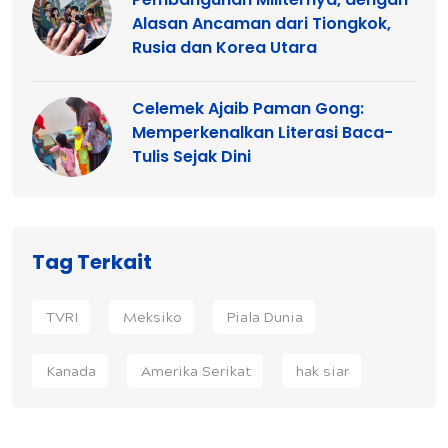
Alasan Ancaman dari Tiongkok,
Rusia dan Korea Utara
Celemek Ajaib Paman Gong:
Memperkenalkan Literasi Baca-
Tulis Sejak Dini
Tag Terkait
TVRI
Meksiko
Piala Dunia
Kanada
Amerika Serikat
hak siar