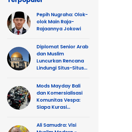
Pepih Nugraha: Olok-
olok Main Raja-
Rajaannya Jokowi
Diplomat Senior Arab
dan Muslim
Luncurkan Rencana
Lindungi Situs-Situs
Keagamaan Islam
dan Kristen di
Mods Mayday Bali
Yerusalem
dan Komersialisasi
Komunitas Vespa:
Siapa Kurasi
Panggung
Ali Samudra: Visi