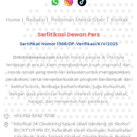
Home
Redaksi
Pedoman Media Siber
Kontak
Serfitikasi Dewan Pers
Sertifikat Nomor 1366/DP-Verifikasi/K/V/2025
OrbitIndonesia.com
adalah media people & lifestyle
terdepan di era AI. Kami menghadirkan kisah inspiratif dari
sosok-sosok yang memiliki kekuatan untuk menggerakkan
perubahan, serta menyebarluaskan program berdampak dari
sektor bisnis, lembaga pemerintahan, juga komunitas,
dengan gaya penulisan human interest story yang dekat,
hangat, dan menyentuh hati pembaca.
+62 853-5342-7038
Rooftop 24 Coworking Space Jalan Genteng Ijo Nomor
80, RT 011 RW 07, Kelurahan Karet Kuningan, Kecamatan