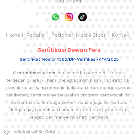
Ikuti Kami
Home
Redaksi
Pedoman Media Siber
Kontak
Serfitikasi Dewan Pers
Sertifikat Nomor 1366/DP-Verifikasi/K/V/2025
OrbitIndonesia.com
adalah media people & lifestyle
terdepan di era AI. Kami menghadirkan kisah inspiratif dari
sosok-sosok yang memiliki kekuatan untuk menggerakkan
perubahan, serta menyebarluaskan program berdampak dari
sektor bisnis, lembaga pemerintahan, juga komunitas,
dengan gaya penulisan human interest story yang dekat,
hangat, dan menyentuh hati pembaca.
+62 853-5342-7038