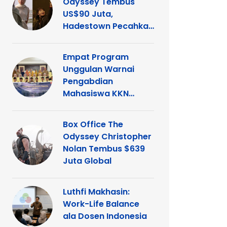
Odyssey Tembus
US$90 Juta,
Hadestown Pecahkan
Rekor
Empat Program
Unggulan Warnai
Pengabdian
Mahasiswa KKN
Tematik UNP di
Kelurahan Ganting
Box Office The
Odyssey Christopher
Nolan Tembus $639
Juta Global
Luthfi Makhasin:
Work-Life Balance
ala Dosen Indonesia