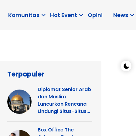
Komunitas
Hot Event
Opini
News
Terpopuler
Diplomat Senior Arab
dan Muslim
Luncurkan Rencana
Lindungi Situs-Situs
Keagamaan Islam
dan Kristen di
Box Office The
Yerusalem