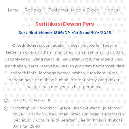
Home
Redaksi
Pedoman Media Siber
Kontak
Serfitikasi Dewan Pers
Sertifikat Nomor 1366/DP-Verifikasi/K/V/2025
OrbitIndonesia.com
adalah media people & lifestyle
terdepan di era AI. Kami menghadirkan kisah inspiratif dari
sosok-sosok yang memiliki kekuatan untuk menggerakkan
perubahan, serta menyebarluaskan program berdampak dari
sektor bisnis, lembaga pemerintahan, juga komunitas,
dengan gaya penulisan human interest story yang dekat,
hangat, dan menyentuh hati pembaca.
+62 853-5342-7038
Rooftop 24 Coworking Space Jalan Genteng Ijo Nomor
80, RT 011 RW 07, Kelurahan Karet Kuningan, Kecamatan
Setiabudi, Kota Jakarta Selatan, Daerah Khusus Ibukota
Jakarta 12940