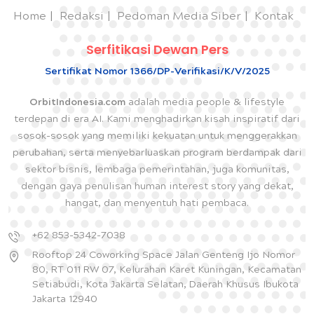
Home
Redaksi
Pedoman Media Siber
Kontak
Serfitikasi Dewan Pers
Sertifikat Nomor 1366/DP-Verifikasi/K/V/2025
OrbitIndonesia.com
adalah media people & lifestyle
terdepan di era AI. Kami menghadirkan kisah inspiratif dari
sosok-sosok yang memiliki kekuatan untuk menggerakkan
perubahan, serta menyebarluaskan program berdampak dari
sektor bisnis, lembaga pemerintahan, juga komunitas,
dengan gaya penulisan human interest story yang dekat,
hangat, dan menyentuh hati pembaca.
+62 853-5342-7038
Rooftop 24 Coworking Space Jalan Genteng Ijo Nomor
80, RT 011 RW 07, Kelurahan Karet Kuningan, Kecamatan
Setiabudi, Kota Jakarta Selatan, Daerah Khusus Ibukota
Jakarta 12940