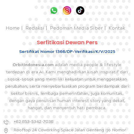
Home
Redaksi
Pedoman Media Siber
Kontak
Serfitikasi Dewan Pers
Sertifikat Nomor 1366/DP-Verifikasi/K/V/2025
OrbitIndonesia.com
adalah media people & lifestyle
terdepan di era AI. Kami menghadirkan kisah inspiratif dari
sosok-sosok yang memiliki kekuatan untuk menggerakkan
perubahan, serta menyebarluaskan program berdampak dari
sektor bisnis, lembaga pemerintahan, juga komunitas,
dengan gaya penulisan human interest story yang dekat,
hangat, dan menyentuh hati pembaca.
+62 853-5342-7038
Rooftop 24 Coworking Space Jalan Genteng Ijo Nomor