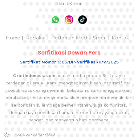
Ikuti Kami
Home
Redaksi
Pedoman Media Siber
Kontak
Serfitikasi Dewan Pers
Sertifikat Nomor 1366/DP-Verifikasi/K/V/2025
OrbitIndonesia.com
adalah media people & lifestyle
terdepan di era AI. Kami menghadirkan kisah inspiratif dari
sosok-sosok yang memiliki kekuatan untuk menggerakkan
perubahan, serta menyebarluaskan program berdampak dari
sektor bisnis, lembaga pemerintahan, juga komunitas,
dengan gaya penulisan human interest story yang dekat,
hangat, dan menyentuh hati pembaca.
+62 853-5342-7038