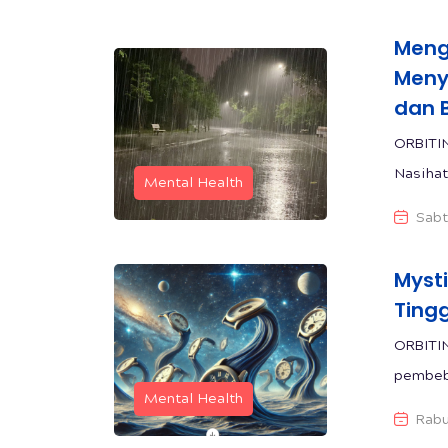
Meng
Meny
dan 
ORBITI
Nasihat
Mental Health
Sabt
Myst
Ting
ORBITI
pembeba
Mental Health
Rabu