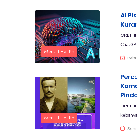
AI B
Kura
ORBITI
ChatGPT
Mental Health
Rabu
Perc
Koma
Pind
ORBITIN
kebanya
Mental Health
Seni