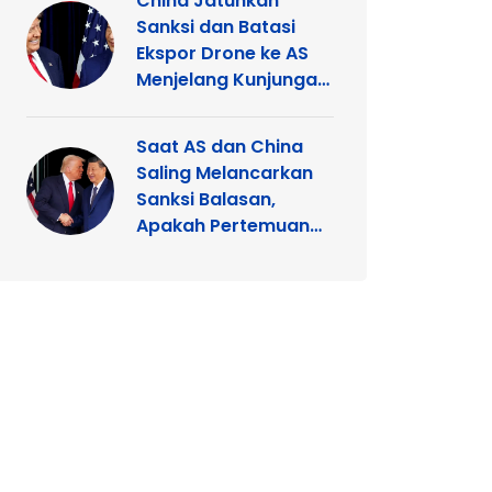
China Jatuhkan
Sanksi dan Batasi
Ekspor Drone ke AS
Menjelang Kunjungan
Xi Jinping
Saat AS dan China
Saling Melancarkan
Sanksi Balasan,
Apakah Pertemuan
Trump dengan Xi
Terancam?