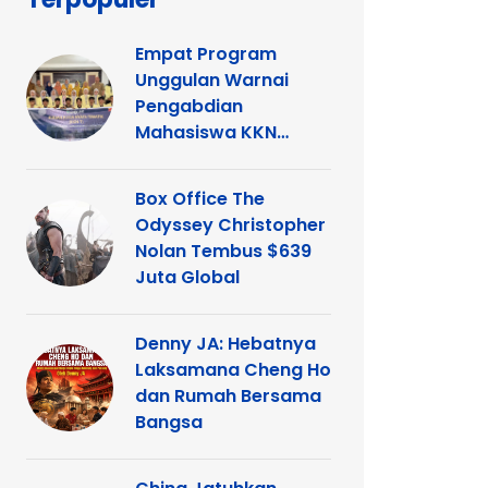
Empat Program
Unggulan Warnai
Pengabdian
Mahasiswa KKN
Tematik UNP di
Kelurahan Ganting
Box Office The
Odyssey Christopher
Nolan Tembus $639
Juta Global
Denny JA: Hebatnya
Laksamana Cheng Ho
dan Rumah Bersama
Bangsa