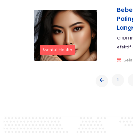
Bebe
Palin
Lang
ORBITIN
efektif
Mental Health
Sela
1