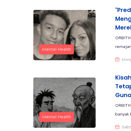
"Pred
Meng
Merek
ORBITIN
remajan
Mental Health
Ming
Kisa
Teta
Guna
ORBITI
banyak 
Mental Health
Sabt