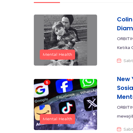
Colin
Diam,
ORBITIN
Ketika 
Mental Health
Sabt
New 
Sosi
Ment
ORBITI
mewajib
Mental Health
Sabt