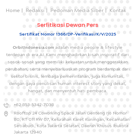
Home
Redaksi
Pedoman Media Siber
Kontak
Serfitikasi Dewan Pers
Sertifikat Nomor 1366/DP-Verifikasi/K/V/2025
OrbitIndonesia.com
adalah media people & lifestyle
terdepan di era AI. Kami menghadirkan kisah inspiratif dari
sosok-sosok yang memiliki kekuatan untuk menggerakkan
perubahan, serta menyebarluaskan program berdampak dari
sektor bisnis, lembaga pemerintahan, juga komunitas,
dengan gaya penulisan human interest story yang dekat,
hangat, dan menyentuh hati pembaca.
+62 853-5342-7038
Rooftop 24 Coworking Space Jalan Genteng Ijo Nomor
80, RT 011 RW 07, Kelurahan Karet Kuningan, Kecamatan
Setiabudi, Kota Jakarta Selatan, Daerah Khusus Ibukota
Jakarta 12940